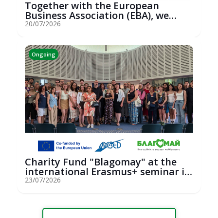
Together with the European
Business Association (EBA), we
hosted an...
20/07/2026
Ongoing
Charity Fund "Blagomay" at the
international Erasmus+ seminar in
St...
23/07/2026