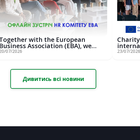
Together with the European
Charity
Business Association (EBA), we
interna
hosted an...
St...
20/07/2026
23/07/202
Дивитись всі новини