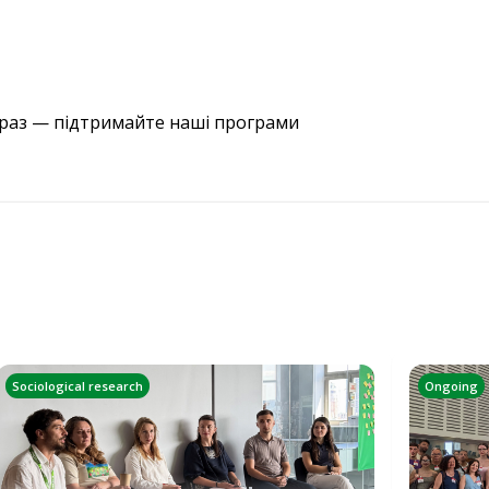
араз — підтримайте наші програми
Sociological research
Ongoing