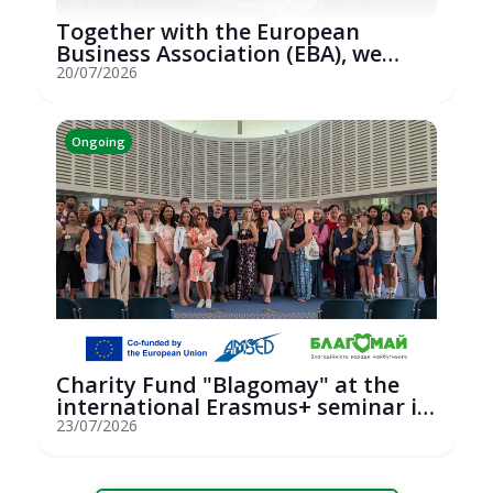
Together with the European
Business Association (EBA), we
hosted an...
20/07/2026
Ongoing
Charity Fund "Blagomay" at the
international Erasmus+ seminar in
St...
23/07/2026